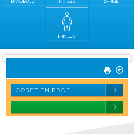
HÅNDBOLD
FITNESS
ØVRIGE
FRIVILLIG
OPRET EN PROFIL