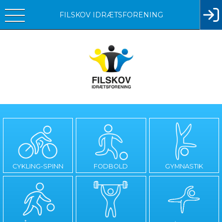
FILSKOV IDRÆTSFORENING
CYKLING-SPINN
FODBOLD
GYMNASTIK