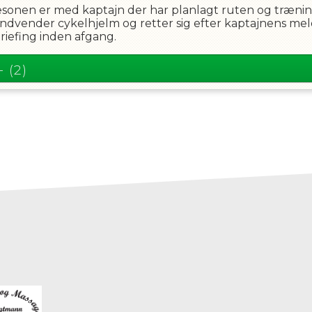
e i sæsonen er med kaptajn der har planlagt ruten og træn
andvender cykelhjelm og retter sig efter kaptajnens mel
briefing inden afgang.
- (2)