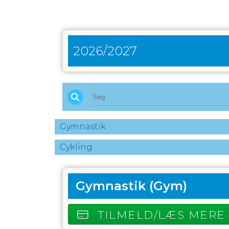
2026/2027
Gymnastik
Cykling
Gymnastik
(Gym)
TILMELD/LÆS MERE