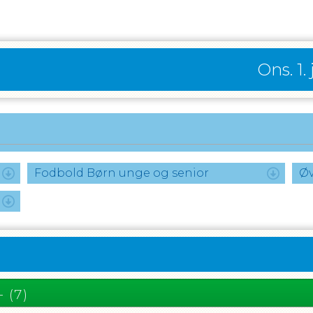
Ons. 1.
Fodbold Børn unge og senior
Øv
- (7)