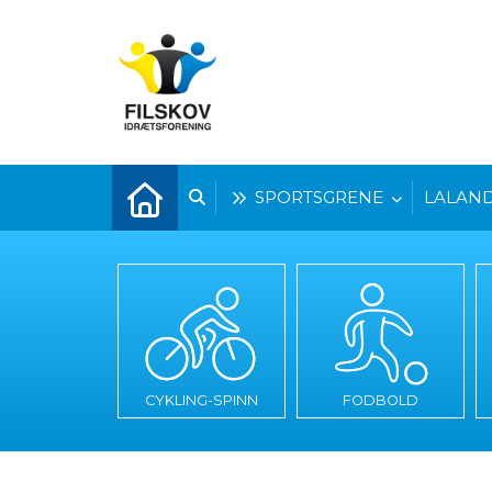
SPORTSGRENE
LALAND
CYKLING-SPINN
FODBOLD