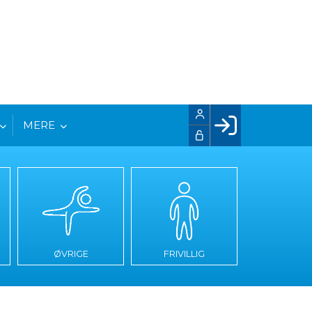
MERE
Facebook login
Husk mig
Glemt password
Opret profil
LOG IND
ØVRIGE
FRIVILLIG