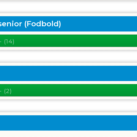
senior
(Fodbold)
- (14)
- (2)