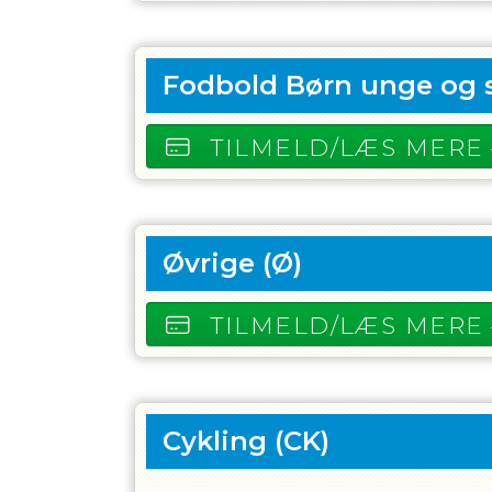
Fodbold Børn unge og 
TILMELD/LÆS MERE
Øvrige
(Ø)
TILMELD/LÆS MERE
Cykling
(CK)