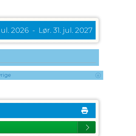
 jul. 2026
-
Lør. 31. jul. 2027
rige