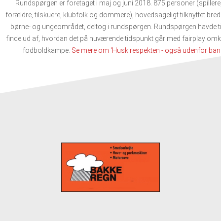
Rundspørgen er foretaget i maj og juni 2018. 875 personer (spillere,
forældre, tilskuere, klubfolk og dommere), hovedsageligt tilknyttet b
børne- og ungeområdet, deltog i rundspørgen. Rundspørgen havde ti
finde ud af, hvordan det på nuværende tidspunkt går med fairplay om
fodboldkampe.
Se mere om 'Husk respekten - også udenfor bane