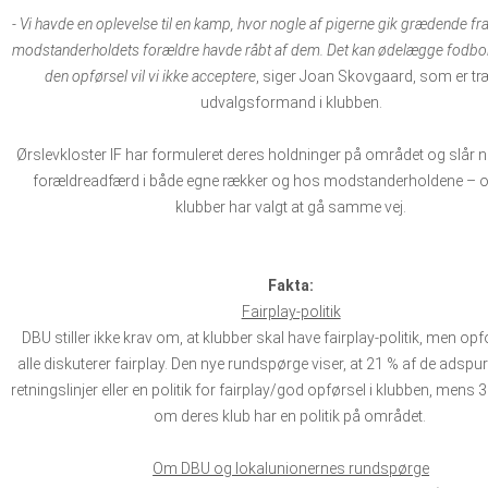
- Vi havde en oplevelse til en kamp, hvor nogle af pigerne gik grædende fra
modstanderholdets forældre havde råbt af dem. Det kan ødelægge fodbo
den opførsel vil vi ikke acceptere
, siger Joan Skovgaard, som er tr
udvalgsformand i klubben.
Ørslevkloster IF har formuleret deres holdninger på området og slår n
forældreadfærd i både egne rækker og hos modstanderholdene –
klubber har valgt at gå samme vej.
Fakta:
Fairplay-politik
DBU stiller ikke krav om, at klubber skal have fairplay-politik, men opfor
alle diskuterer fairplay. Den nye rundspørge viser, at 21 % af de adspur
retningslinjer eller en politik for fairplay/god opførsel i klubben, mens 
om deres klub har en politik på området.
Om DBU og lokalunionernes rundspørge