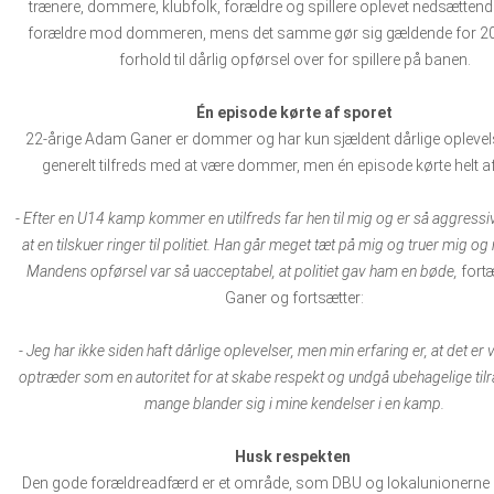
trænere, dommere, klubfolk, forældre og spillere oplevet nedsættende 
forældre mod dommeren, mens det samme gør sig gældende for 20 
forhold til dårlig opførsel over for spillere på banen.
Én episode kørte af sporet
22-årige Adam Ganer er dommer og har kun sjældent dårlige oplevels
generelt tilfreds med at være dommer, men én episode kørte helt af
- Efter en U14 kamp kommer en utilfreds far hen til mig og er så aggressi
at en tilskuer ringer til politiet. Han går meget tæt på mig og truer mig og 
Mandens opførsel var så uacceptabel, at politiet gav ham en bøde,
fort
Ganer og fortsætter:
- Jeg har ikke siden haft dårlige oplevelser, men min erfaring er, at det er vi
optræder som en autoritet for at skabe respekt og undgå ubehagelige tilrå
mange blander sig i mine kendelser i en kamp.
Husk respekten
Den gode forældreadfærd er et område, som DBU og lokalunionerne 