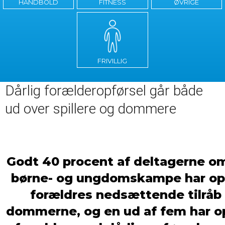
HÅNDBOLD
FITNESS
ØVRIGE
FRIVILLIG
Dårlig forælderopførsel går både
ud over spillere og dommere
Godt 40 procent af deltagerne o
børne- og ungdomskampe har op
forældres nedsættende tilråb 
dommerne, og en ud af fem har o