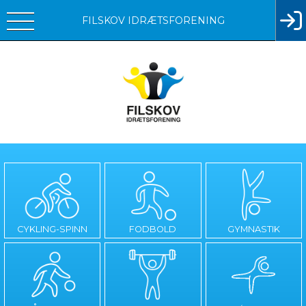
FILSKOV IDRÆTSFORENING
CYKLING-SPINN
FODBOLD
GYMNASTIK