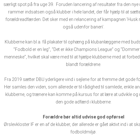
særligt spot på fra uge 39. Foruden lancering af resultater fra den ny
rammer indsatsen også klubber i hele landet, der får hjælp til at sæt
forældreadfærden. Det sker med en relancering af kampagnen ’Husk 
også udenfor banen’.
Klubberne kan bl.a. få plakater til ophæng på klubanlæggene med bu
”Fodbold er en leg”, ”Det er ikke Champions League” og ”Dommere
menneske”, hvilket skal være med til at hjælpe klubberne med at forbe
blandt forældrene.
Fra 2019 sætter DBU yderligere vind i sejlene for at fremme det gode f
Her samles den viden, som allerede er til rådighed til samlede, enkle anb
klubberne, og trænere kan komme på kursus for at lære at udvikle og 
den gode adfærd i klubberne.
Forældre bør altid udvise god opførsel
Ørslevkloster IF er en af de klubber, der allerede er gået aktivt ind i at s
fodboldmiljø.