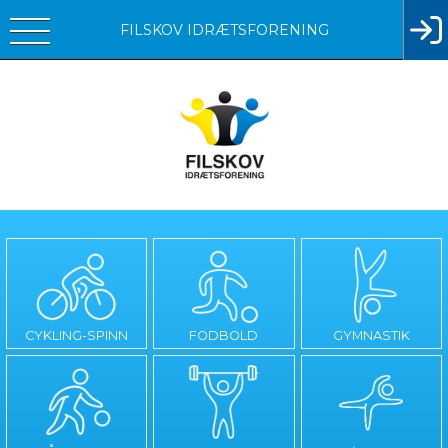
FILSKOV IDRÆTSFORENING
CYKLING-SPINN
FODBOLD
GYMNASTIK