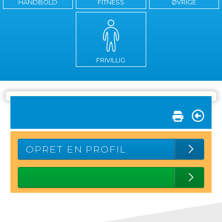
HÅNDBOLD
FITNESS
ØVRIGE
FRIVILLIG
OPRET EN PROFIL