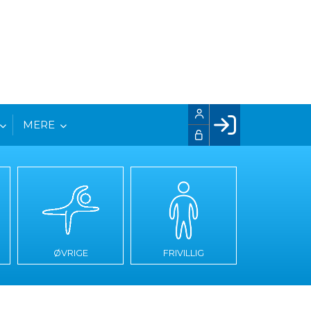
MERE
Facebook login
Husk mig
Glemt password
Opret profil
LOG IND
ØVRIGE
FRIVILLIG